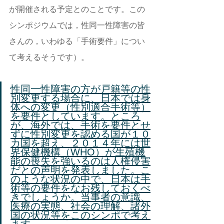
が開催される予定とのことです。この
シンポジウムでは，性同一性障害の皆
さんの，いわゆる「手術要件」につい
て考えるそうです）。
性同一性障害の方が戸籍等の性
別変更する場合に、日本では身
体への変更（性別適合手術等）
を要件としています。ところ
が、海外では、手術を要件とせ
ずに性別変更を認める国が１０
カ国を超え、２０１４年には世
界保健機構（WHO）が生殖機
能の喪失を強いるのは人権侵害
だとの声明を発表しました。こ
のような状況の中で、日本は手
術等の要件をなお残しておくべ
きでしょうか。当事者の意識、
医療の実態、社会の理解、諸外
国の状況等をこのシンポで考え