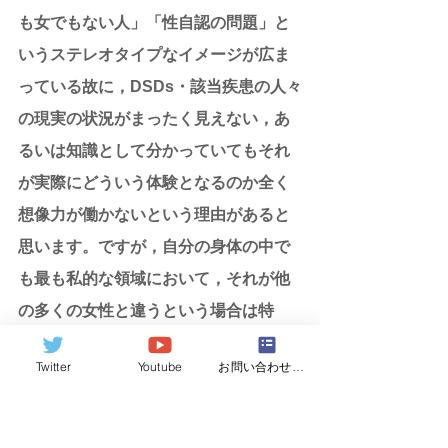
も女でもない人」「性自認の問題」と
いうステレオタイプなイメージが広ま
っている故に，DSDs・該当疾患の人々
の現実の状況がまったく見えない，あ
るいは知識として分かっていてもそれ
が実際にどういう体験となるのか全く
想像力が働かないという理由があると
思います。ですが，自分の身体の中で
も最も私的な領域において，それが他
の多くの女性と違うという場合は特
に，世間に向けて積極的に話をしたい
Twitter
Youtube
お問い合わせフォーム
と思う人はほとんどいません（ご自身
ならどうか想像してください）。どう
か，DSDsを持つ人々の大多数が声を上