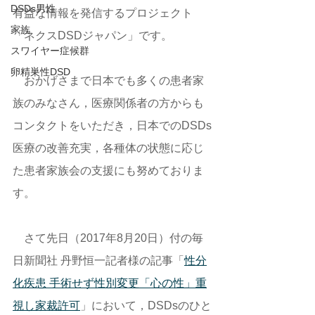
DSDs男性
有益な情報を発信するプロジェクト
家族
「ネクスDSDジャパン」です。 
スワイヤー症候群
卵精巣性DSD
　おかげさまで日本でも多くの患者家
族のみなさん，医療関係者の方からも
コンタクトをいただき，日本でのDSDs
医療の改善充実，各種体の状態に応じ
た患者家族会の支援にも努めておりま
す。 
　さて先日（2017年8月20日）付の毎
日新聞社 丹野恒一記者様の記事「
性分
化疾患 手術せず性別変更「心の性」重
視し家裁許可
」において，DSDsのひと