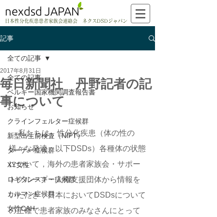
nexdsd JAPAN
日本性分化疾患患者家族会連絡会 ネクスDSDジャパン
記事
全ての記事
2017年8月31日
全ての記事
毎日新聞社 丹野記者の記
ベルギー国家機関調査報告書
事について
お知らせ
クラインフェルター症候群
 　私たちは，性分化疾患（体の性の
新型出生前検査（NIPT）
様々な発達：以下DSDs）各種体の状態
ターナー症候群
について，海外の患者家族会・サポー
XY女性
ロキタンスキー症候群
トグループ・人権支援団体から情報を
カルマン症候群
いただき，日本においてDSDsについて
女性CAH
の正確で患者家族のみなさんにとって