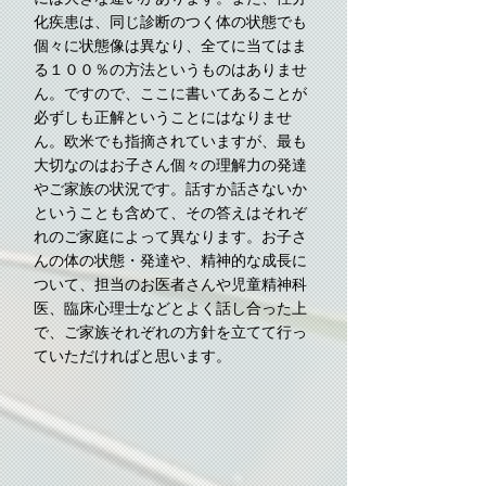
化疾患は、同じ診断のつく体の状態でも
個々に状態像は異なり、全てに当てはま
る１００％の方法というものはありませ
ん。ですので、ここに書いてあることが
必ずしも正解ということにはなりませ
ん。欧米でも指摘されていますが、最も
大切なのはお子さん個々の理解力の発達
やご家族の状況です。話すか話さないか
ということも含めて、その答えはそれぞ
れのご家庭によって異なります。お子さ
んの体の状態・発達や、精神的な成長に
ついて、担当のお医者さんや児童精神科
医、臨床心理士などとよく話し合った上
で、ご家族それぞれの方針を立てて行っ
ていただければと思います。
第
第
1
2
章
章
お
子
父
ど