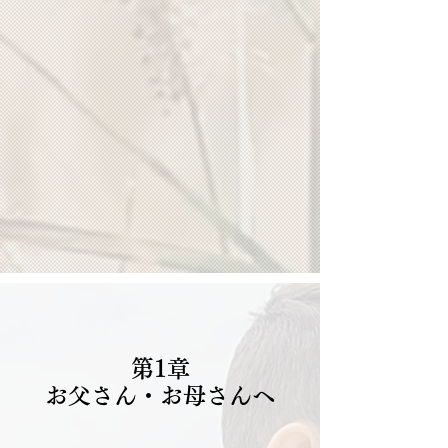
5
章
資
料
集
第1章
お父さん・お母さんへ