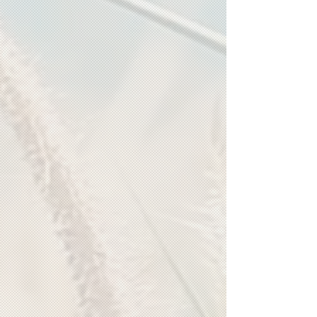
さ
も
ん・
の
お
成
母
長
さ
と、
ん
お
へ
子
さ
ん
第
第
に
3
4
ど
章
章
の
周
よ
よ
り
く
う
の
あ
に
人
る
話
に
質
し
は
問
て
ど
い
う
く
話
か？
す
か？
第