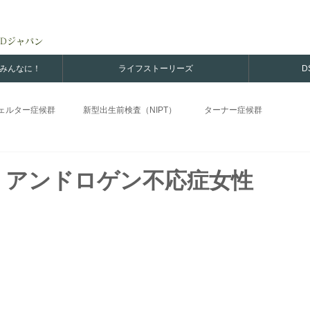
Dジャパン
のみんなに！
ライフストーリーズ
D
ェルター症候群
新型出生前検査（NIPT）
ターナー症候群
H
DSDs男性
家族
スワイヤー症候群
卵精巣性DSD
：アンドロゲン不応症女性