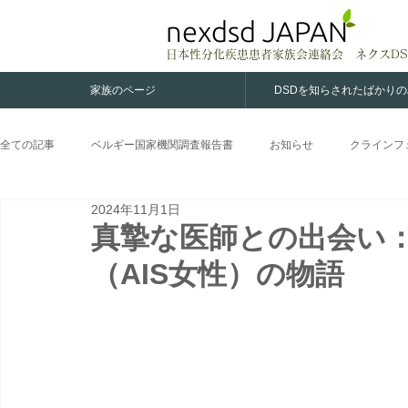
nexdsd JAPAN
日本性分化疾患患者家族会連絡会 ネクスDS
家族のページ
DSDを知らされたばかり
全ての記事
ベルギー国家機関調査報告書
お知らせ
クラインフ
2024年11月1日
XY女性
ロキタンスキー症候群
カルマン症候群
女性CA
真摯な医師との出会い
（AIS女性）の物語