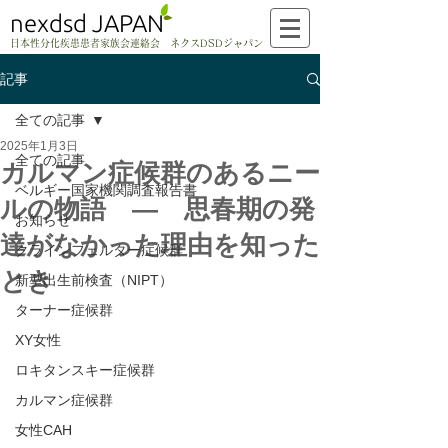
nexdsd JAPAN
日本性分化疾患患者家族会連絡会 ネクスDSDジャパン
記事
全ての記事
2025年1月3日
全ての記事
カルマン症候群のあるニー
ベルギー国家機関調査報告書
ルの物語 ― 思春期の発
お知らせ
達がなかった理由を知った
クラインフェルター症候群
とき
新型出生前検査（NIPT）
ターナー症候群
XY女性
ロキタンスキー症候群
カルマン症候群
女性CAH