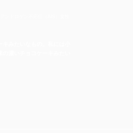
アンドロゲン不応症（AIS）女性
ーキみたいなもの。私には小
味の濃いチョコケーキみたい