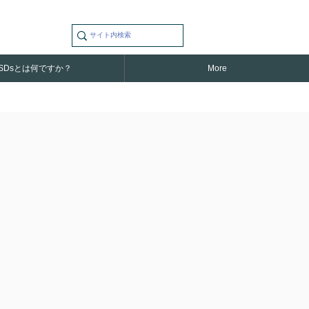
SDsとは何ですか？
More
の