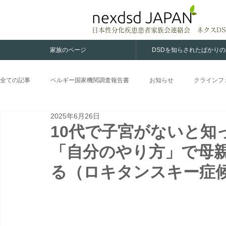
nexdsd JAPAN
日本性分化疾患患者家族会連絡会 ネクスDS
家族のページ
DSDを知らされたばかり
全ての記事
ベルギー国家機関調査報告書
お知らせ
クラインフ
2025年6月26日
XY女性
ロキタンスキー症候群
カルマン症候群
女性CA
10代で子宮がないと知
「自分のやり方」で母
る（ロキタンスキー症