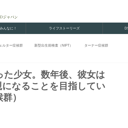
Dジャパン
のみんなに！
ライフストーリーズ
D
ェルター症候群
新型出生前検査（NIPT）
ターナー症候群
H
DSDs男性
家族
スワイヤー症候群
卵精巣性DSD
った少女。数年後、彼女は
親になることを目指してい
候群）